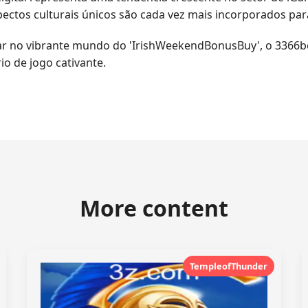
pectos culturais únicos são cada vez mais incorporados par
ar no vibrante mundo do 'IrishWeekendBonusBuy', o 3366be
io de jogo cativante.
More content
TempleofThunder