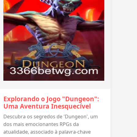
Explorando o Jogo "Dungeon":
Uma Aventura Inesquecível
Descubra os segredos de 'Dungeon', um
dos mais emocionantes RPGs da
atualidade, associado à palavra-chave