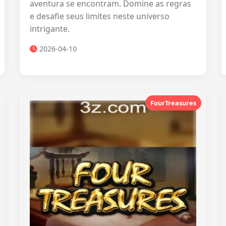
aventura se encontram. Domine as regras
e desafie seus limites neste universo
intrigante.
2026-04-10
FourTreasures