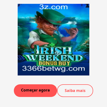
Começar agora
Saiba mais