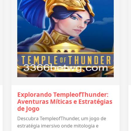
Explorando TempleofThunder:
Aventuras Míticas e Estratégias
de Jogo
Descubra TempleofThunder, um jogo de
estratégia imersivo onde mitologia e