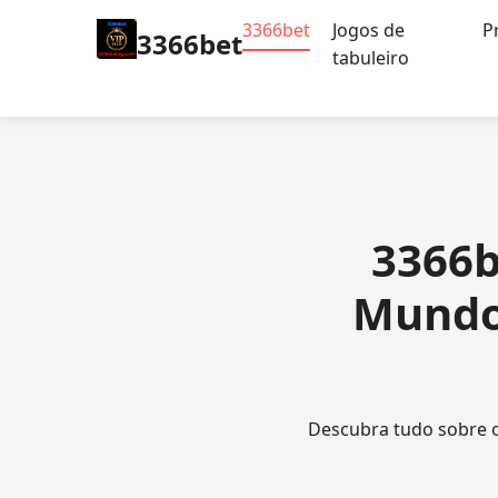
3366bet
Jogos de
P
3366bet
tabuleiro
3366b
Mundo
Descubra tudo sobre o