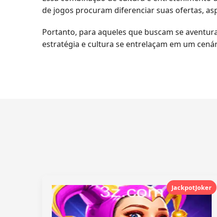
de jogos procuram diferenciar suas ofertas, as
Portanto, para aqueles que buscam se aventur
estratégia e cultura se entrelaçam em um cenár
JackpotJoker