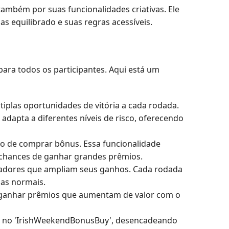
ambém por suas funcionalidades criativas. Ele
s equilibrado e suas regras acessíveis.
ara todos os participantes. Aqui está um
iplas oportunidades de vitória a cada rodada.
adapta a diferentes níveis de risco, oferecendo
o de comprar bônus. Essa funcionalidade
chances de ganhar grandes prêmios.
cadores que ampliam seus ganhos. Cada rodada
das normais.
e ganhar prêmios que aumentam de valor com o
al no 'IrishWeekendBonusBuy', desencadeando