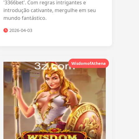
'3366bet'. Com regras intrigantes e
introdução cativante, mergulhe em seu
mundo fantástico.
2026-04-03
WisdomofAthena