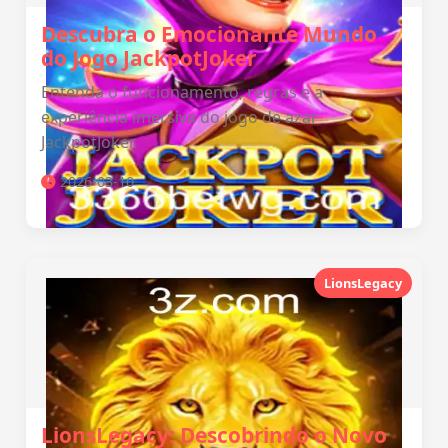
Descubra o Emocionante Mundo
do Jogo JackpotJoker
Entenda o funcionamento, regras e a
experiência imersiva do jogo de azar
JackpotJoker.
2026-03-10
LionsLegacy
LionsLegacy: Descobrindo o Novo