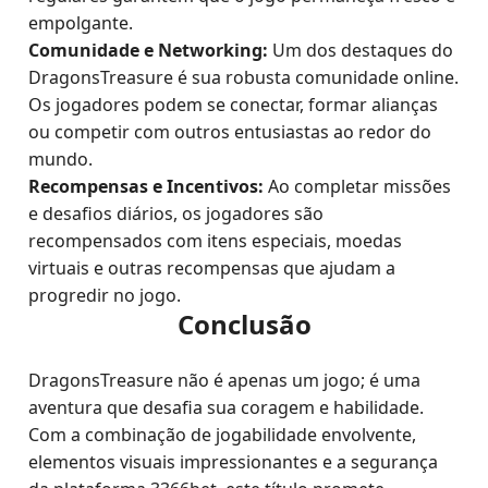
empolgante.
Comunidade e Networking:
Um dos destaques do
DragonsTreasure é sua robusta comunidade online.
Os jogadores podem se conectar, formar alianças
ou competir com outros entusiastas ao redor do
mundo.
Recompensas e Incentivos:
Ao completar missões
e desafios diários, os jogadores são
recompensados com itens especiais, moedas
virtuais e outras recompensas que ajudam a
progredir no jogo.
Conclusão
DragonsTreasure não é apenas um jogo; é uma
aventura que desafia sua coragem e habilidade.
Com a combinação de jogabilidade envolvente,
elementos visuais impressionantes e a segurança