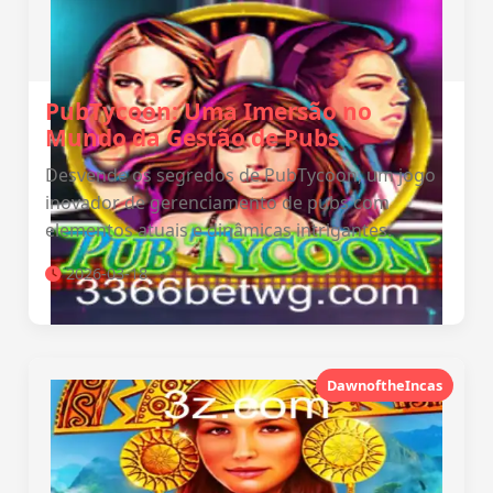
PubTycoon: Uma Imersão no
Mundo da Gestão de Pubs
Desvende os segredos de PubTycoon, um jogo
inovador de gerenciamento de pubs com
elementos atuais e dinâmicas intrigantes.
2026-03-18
DawnoftheIncas