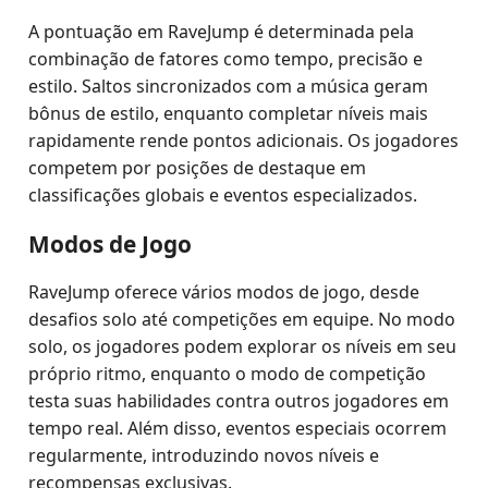
A pontuação em RaveJump é determinada pela
combinação de fatores como tempo, precisão e
estilo. Saltos sincronizados com a música geram
bônus de estilo, enquanto completar níveis mais
rapidamente rende pontos adicionais. Os jogadores
competem por posições de destaque em
classificações globais e eventos especializados.
Modos de Jogo
RaveJump oferece vários modos de jogo, desde
desafios solo até competições em equipe. No modo
solo, os jogadores podem explorar os níveis em seu
próprio ritmo, enquanto o modo de competição
testa suas habilidades contra outros jogadores em
tempo real. Além disso, eventos especiais ocorrem
regularmente, introduzindo novos níveis e
recompensas exclusivas.