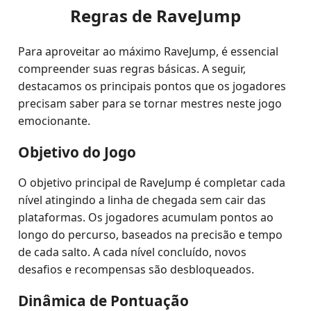
Regras de RaveJump
Para aproveitar ao máximo RaveJump, é essencial
compreender suas regras básicas. A seguir,
destacamos os principais pontos que os jogadores
precisam saber para se tornar mestres neste jogo
emocionante.
Objetivo do Jogo
O objetivo principal de RaveJump é completar cada
nível atingindo a linha de chegada sem cair das
plataformas. Os jogadores acumulam pontos ao
longo do percurso, baseados na precisão e tempo
de cada salto. A cada nível concluído, novos
desafios e recompensas são desbloqueados.
Dinâmica de Pontuação