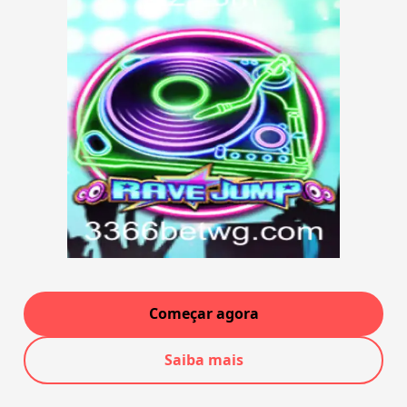
Começar agora
Saiba mais