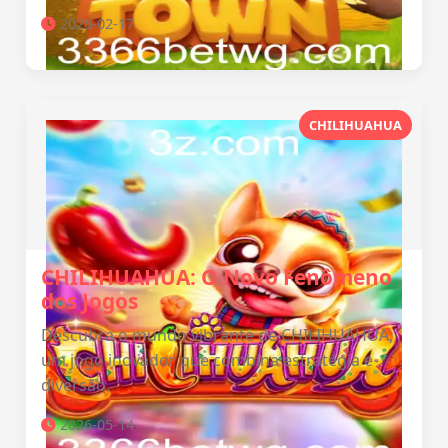
2026-02-17
CHILIHUAHUA
CHILIHUAHUA: O Novo Fenômeno
dos Jogos
Descubra o mundo vibrante de CHILIHUAHUA,
um jogo inovador que combina estratégia e
diversão.
2026-05-14