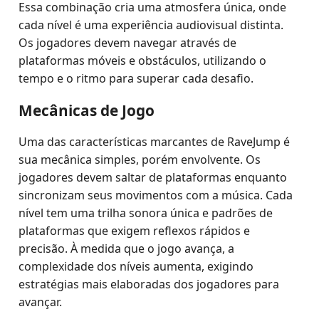
Essa combinação cria uma atmosfera única, onde
cada nível é uma experiência audiovisual distinta.
Os jogadores devem navegar através de
plataformas móveis e obstáculos, utilizando o
tempo e o ritmo para superar cada desafio.
Mecânicas de Jogo
Uma das características marcantes de RaveJump é
sua mecânica simples, porém envolvente. Os
jogadores devem saltar de plataformas enquanto
sincronizam seus movimentos com a música. Cada
nível tem uma trilha sonora única e padrões de
plataformas que exigem reflexos rápidos e
precisão. À medida que o jogo avança, a
complexidade dos níveis aumenta, exigindo
estratégias mais elaboradas dos jogadores para
avançar.