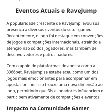
Eventos Atuais e RaveJump
A popularidade crescente de RaveJump levou sua
presença a diversos eventos do setor gamer.
Recentemente, o jogo foi destaque em convenções
de jogos e competições internacionais, atraindo a
atenção não só dos jogadores, mas também de
desenvolvedores e patrocinadores.
Com o apoio de plataformas de aposta como a
3366bet, RaveJump se estabeleceu como um dos
jogos mais emocionantes para acompanhar em
apostas online. Isso trouxe uma nova dimensão ao
jogo, permitindo que fãs e jogadores influenciem e
participem ativamente de competições e eventos.
Impacto na Comunidade Gamer