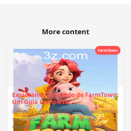
More content
FarmTown
Explorando o Mundo de FarmTown:
Um Guia Completo
Descubra tudo sobre o jogo FarmTown, desde
sua introdução cativante até as regras
essenciais que moldam sua jogabilidade.