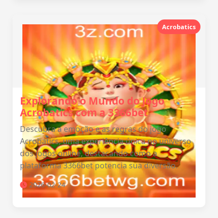
Acrobatics
Explorando o Mundo do Jogo
Acrobatics com a 3366bet
Descubra a emoção e as regras do jogo
Acrobatics, uma experiência única no universo
dos jogos online, destacando como a
plataforma 3366bet potencia sua diversão.
2026-02-24