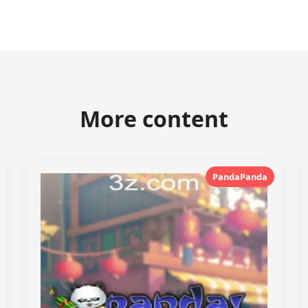
More content
PandaPanda