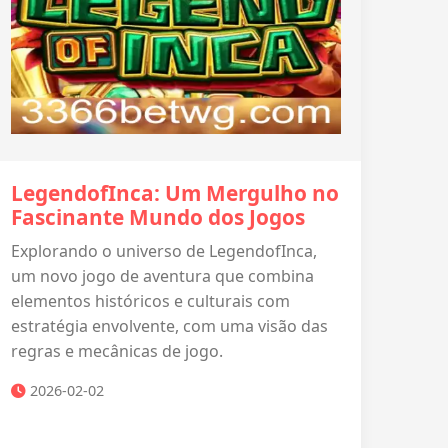
LegendofInca: Um Mergulho no
Fascinante Mundo dos Jogos
Explorando o universo de LegendofInca,
um novo jogo de aventura que combina
elementos históricos e culturais com
estratégia envolvente, com uma visão das
regras e mecânicas de jogo.
2026-02-02