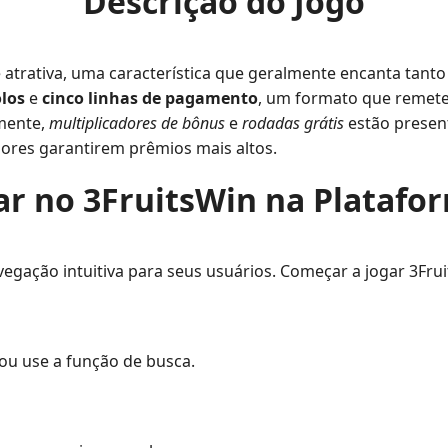
Descrição do Jogo
 atrativa, uma característica que geralmente encanta tant
olos
e
cinco linhas de pagamento
, um formato que remete
lmente,
multiplicadores de bônus
e
rodadas grátis
estão present
ores garantirem prêmios mais altos.
ar no 3FruitsWin na Platafo
gação intuitiva para seus usuários. Começar a jogar 3Frui
 ou use a função de busca.