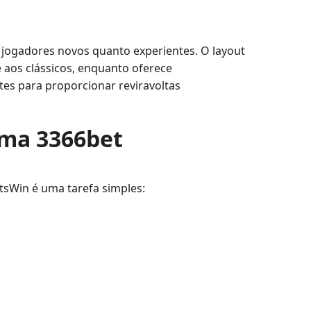
o jogadores novos quanto experientes. O layout
 aos clássicos, enquanto oferece
es para proporcionar reviravoltas
rma 3366bet
tsWin é uma tarefa simples: