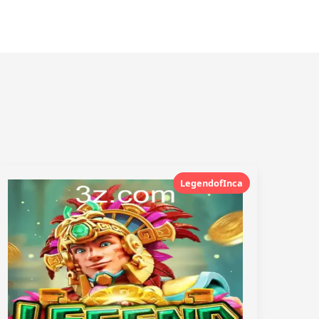
LegendofInca