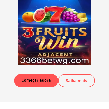
Começar agora
Saiba mais