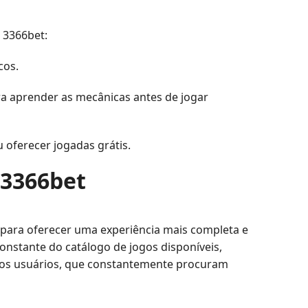
 3366bet:
cos.
a aprender as mecânicas antes de jogar
oferecer jogadas grátis.
 3366bet
 para oferecer uma experiência mais completa e
onstante do catálogo de jogos disponíveis,
 dos usuários, que constantemente procuram