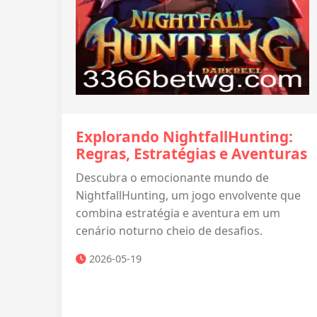
Explorando NightfallHunting:
Regras, Estratégias e Aventuras
Descubra o emocionante mundo de
NightfallHunting, um jogo envolvente que
combina estratégia e aventura em um
cenário noturno cheio de desafios.
2026-05-19