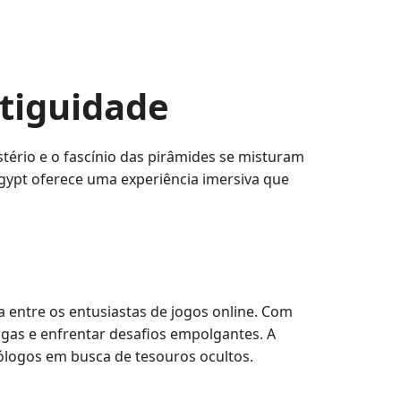
tiguidade
tério e o fascínio das pirâmides se misturam
gypt oferece uma experiência imersiva que
entre os entusiastas de jogos online. Com
igas e enfrentar desafios empolgantes. A
eólogos em busca de tesouros ocultos.