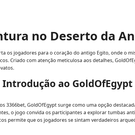
tura no Deserto da An
a os jogadores para o coração do antigo Egito, onde o mis
cos. Criado com atenção meticulosa aos detalhes, GoldOfE
vatos.
Introdução ao GoldOfEgypt
gos 3366bet, GoldOfEgypt surge como uma opção destacada 
ntes, o jogo convida os participantes a explorar tumbas ant
gicos permite que os jogadores se sintam verdadeiros arqu