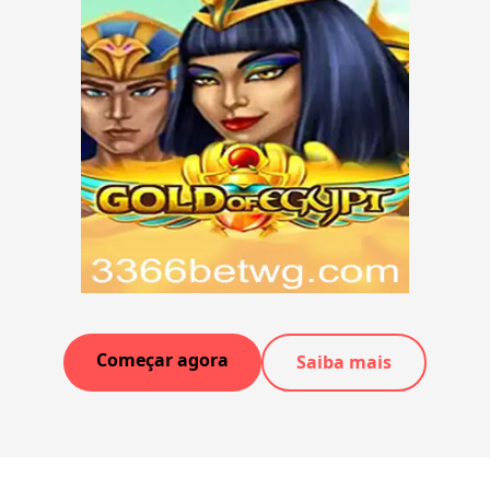
Começar agora
Saiba mais