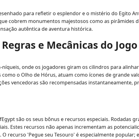
nhado para refletir o esplendor e o mistério do Egito Ant
 que cobrem monumentos majestosos como as pirâmides de G
nsação autêntica de aventura histórica.
Regras e Mecânicas do Jogo
íqueis, onde os jogadores giram os cilindros para alinhar
s como o Olho de Hórus, atuam como ícones de grande valor
inações vencedoras são recompensadas instantaneamente, p
ypt são os seus bônus e recursos especiais. Rodadas grát
ciais. Estes recursos não apenas incrementam as potenci
a. O recurso 'Pegue seu Tesouro' é especialmente popular;