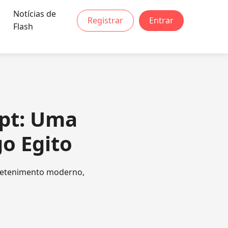
Notícias de
Registrar
Entrar
Flash
ypt: Uma
o Egito
tretenimento moderno,