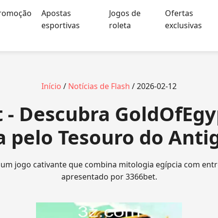
romoção
Apostas
Jogos de
Ofertas
esportivas
roleta
exclusivas
Início
/
Notícias de Flash
/ 2026-02-12
 - Descubra GoldOfEg
a pelo Tesouro do Antig
 um jogo cativante que combina mitologia egípcia com en
apresentado por 3366bet.