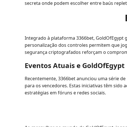
secreta onde podem escolher entre baús repleto
Integrado à plataforma 3366bet, GoldOfEgypt g
personalização dos controles permitem que joga
segurança criptografados reforçam o compromi
Eventos Atuais e GoldOfEgypt
Recentemente, 3366bet anunciou uma série de 
para os vencedores. Estas iniciativas têm sid
estratégias em fóruns e redes sociais.