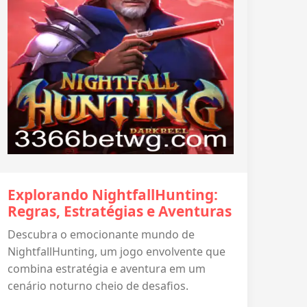
Explorando NightfallHunting:
Regras, Estratégias e Aventuras
Descubra o emocionante mundo de
NightfallHunting, um jogo envolvente que
combina estratégia e aventura em um
cenário noturno cheio de desafios.