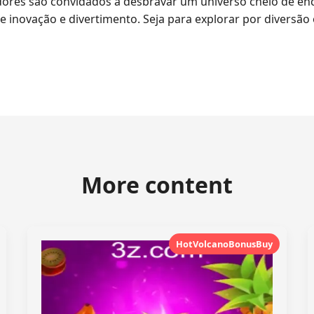
es são convidados a desbravar um universo cheio de encan
inovação e divertimento. Seja para explorar por diversão
More content
HotVolcanoBonusBuy