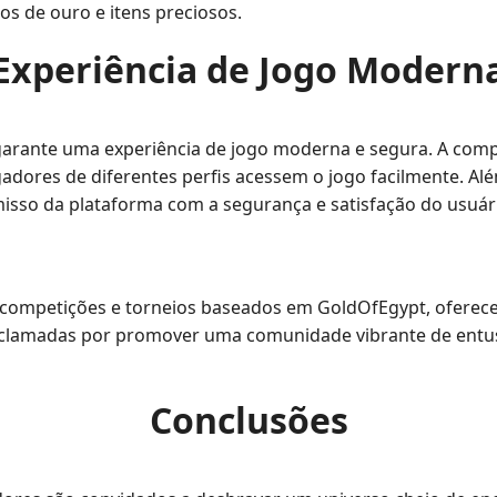
s de ouro e itens preciosos.
Experiência de Jogo Modern
arante uma experiência de jogo moderna e segura. A compa
dores de diferentes perfis acessem o jogo facilmente. Além
sso da plataforma com a segurança e satisfação do usuár
competições e torneios baseados em GoldOfEgypt, oferecen
o aclamadas por promover uma comunidade vibrante de entu
Conclusões