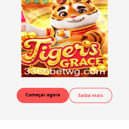
Começar agora
Saiba mais