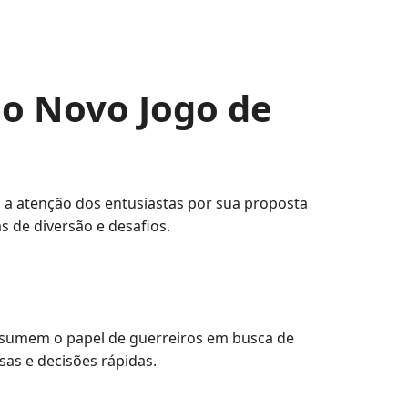
do Novo Jogo de
 atenção dos entusiastas por sua proposta
 de diversão e desafios.
assumem o papel de guerreiros em busca de
sas e decisões rápidas.