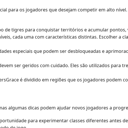
al para os jogadores que desejam competir em alto nível. 
upo de tigres para conquistar territórios e acumular pontos
veis, cada uma com características distintas. Escolher a cla
idades especiais que podem ser desbloqueadas e aprimoradas
evem ser geridos com cuidado. Eles são utilizados para trei
rsGrace é dividido em regiões que os jogadores podem conq
mas algumas dicas podem ajudar novos jogadores a progr
portunidade para experimentar classes diferentes antes d
modo de jogo.