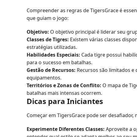
Compreender as regras de TigersGrace é essenci
que guiam o jogo:
Objetivo:
O objetivo principal é liderar seu gr
Classes de Tigres:
Existem várias classes disponí
estratégias utilizadas.
Habilidades Especiais:
Cada tigre possui habil
para o sucesso em batalhas.
Gestão de Recursos:
Recursos são limitados e d
equipamentos.
Territórios e Zonas de Conflito:
O mapa de Tige
batalhas mais intensas ocorrem.
Dicas para Iniciantes
Começar em TigersGrace pode ser desafiador, 
Experimente Diferentes Classes:
Aproveite a o
entender qual estilo se adapta melhor ao seu 