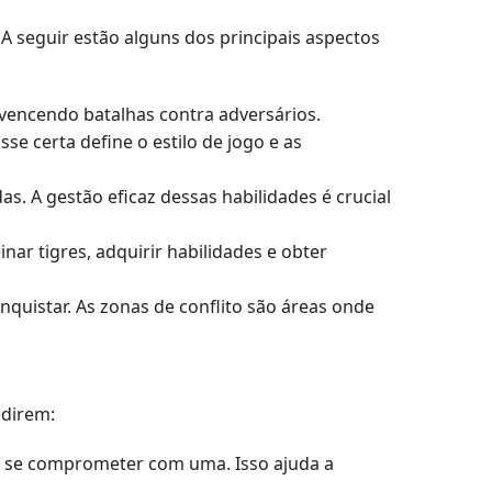
A seguir estão alguns dos principais aspectos
, vencendo batalhas contra adversários.
sse certa define o estilo de jogo e as
. A gestão eficaz dessas habilidades é crucial
nar tigres, adquirir habilidades e obter
uistar. As zonas de conflito são áreas onde
edirem:
e se comprometer com uma. Isso ajuda a