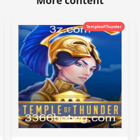
More content
TempleofThunder