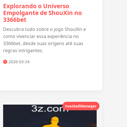
Explorando o Universo
Empolgante de ShouXin no
3366bet
Descubra tudo sobre o jogo ShouXin e
como vivenciar essa experiência no
3366bet, desde suas origens até suas
regras intrigantes.
2026-03-24
FootballManager