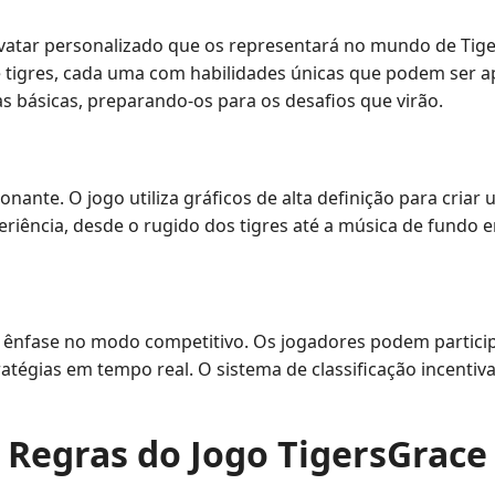
vatar personalizado que os representará no mundo de Tiger
 tigres, cada uma com habilidades únicas que podem ser apr
s básicas, preparando-os para os desafios que virão.
nante. O jogo utiliza gráficos de alta definição para cria
eriência, desde o rugido dos tigres até a música de fund
e ênfase no modo competitivo. Os jogadores podem partici
atégias em tempo real. O sistema de classificação incenti
Regras do Jogo TigersGrace