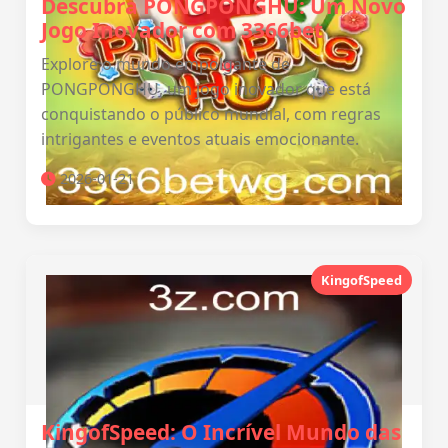
Descubra PONGPONGHU: Um Novo
Jogo Inovador com 3366bet
Explore o mundo empolgante de
PONGPONGHU, um jogo inovador que está
conquistando o público mundial, com regras
intrigantes e eventos atuais emocionante.
2026-01-21
KingofSpeed
KingofSpeed: O Incrível Mundo das