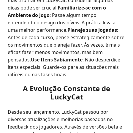
mas triunfar em LuckyCat, considerar algumas
dicas pode ser crucial:
Familiarize-se com o
Ambiente do Jogo
: Passe algum tempo
entendendo o design dos níveis. A prática leva a
uma melhor performance.
Planeje suas Jogadas
:
Antes de cada curso, pense estrategicamente sobre
os movimentos que planeja fazer. Às vezes, é mais
eficaz fazer menos movimentos, mas bem
pensados.
Use Itens Sabiamente
: Não desperdice
itens especiais. Guarde-os para as situações mais
difíceis ou nas fases finais.
A Evolução Constante de
LuckyCat
Desde seu lançamento, LuckyCat passou por
diversas atualizações e melhorias baseadas no
feedback dos jogadores. Através de versões beta e