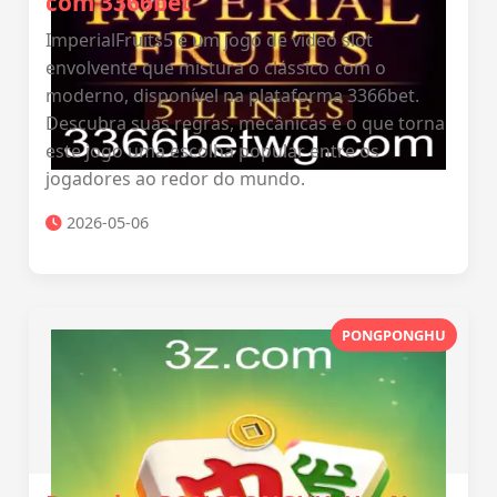
com 3366bet
ImperialFruits5 é um jogo de vídeo slot
envolvente que mistura o clássico com o
moderno, disponível na plataforma 3366bet.
Descubra suas regras, mecânicas e o que torna
este jogo uma escolha popular entre os
jogadores ao redor do mundo.
2026-05-06
PONGPONGHU