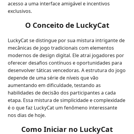
acesso a uma interface amigável e incentivos
exclusivos.
O Conceito de LuckyCat
LuckyCat se distingue por sua mistura intrigante de
mecânicas de jogo tradicionais com elementos
modernos de design digital. Ele atrai jogadores por
oferecer desafios contínuos e oportunidades para
desenvolver táticas vencedoras. A estrutura do jogo
depende de uma série de níveis que vão
aumentando em dificuldade, testando as
habilidades de decisão dos participantes a cada
etapa. Essa mistura de simplicidade e complexidade
é o que faz LuckyCat um fenômeno interessante
nos dias de hoje.
Como Iniciar no LuckyCat