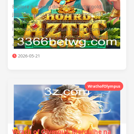
Explore o mundo do HoardofAztecgold, um
jogo de aventura envolvente disponível na
plataforma 3366bet. Este artigo detalha a
introdução ao jogo, suas regras e como este
emocionante título se conecta com eventos
atuais.
2026-05-21
WrathofOlympus
Wrath of Olympus: Mergulhe na