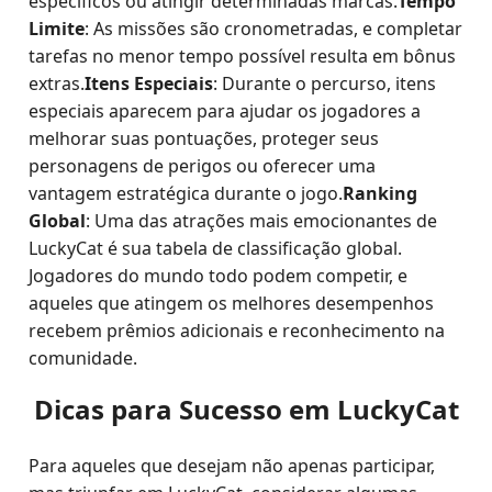
específicos ou atingir determinadas marcas.
Tempo
Limite
: As missões são cronometradas, e completar
tarefas no menor tempo possível resulta em bônus
extras.
Itens Especiais
: Durante o percurso, itens
especiais aparecem para ajudar os jogadores a
melhorar suas pontuações, proteger seus
personagens de perigos ou oferecer uma
vantagem estratégica durante o jogo.
Ranking
Global
: Uma das atrações mais emocionantes de
LuckyCat é sua tabela de classificação global.
Jogadores do mundo todo podem competir, e
aqueles que atingem os melhores desempenhos
recebem prêmios adicionais e reconhecimento na
comunidade.
Dicas para Sucesso em LuckyCat
Para aqueles que desejam não apenas participar,