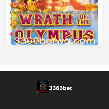
Aventura Épica com 3366bet
Descubra o mundo mítico de Wrath of Olympus
e aprenda como jogar este incrível jogo
interativo com o guia definitivo.
2026-02-25
3366bet