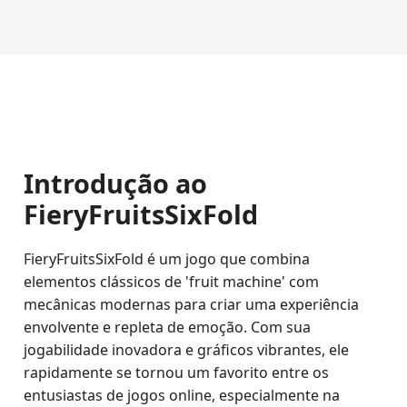
Introdução ao
FieryFruitsSixFold
FieryFruitsSixFold é um jogo que combina
elementos clássicos de 'fruit machine' com
mecânicas modernas para criar uma experiência
envolvente e repleta de emoção. Com sua
jogabilidade inovadora e gráficos vibrantes, ele
rapidamente se tornou um favorito entre os
entusiastas de jogos online, especialmente na