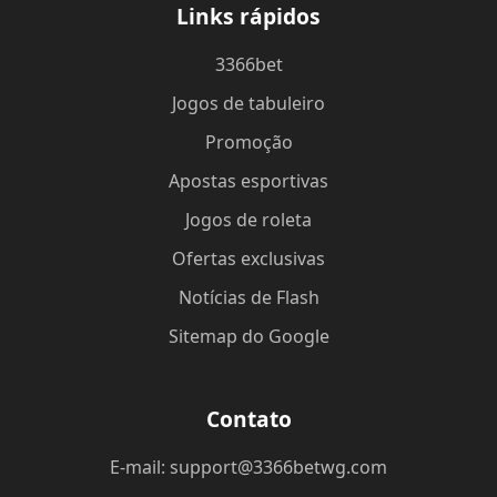
Links rápidos
3366bet
Jogos de tabuleiro
Promoção
Apostas esportivas
Jogos de roleta
Ofertas exclusivas
Notícias de Flash
Sitemap do Google
Contato
E-mail: support@3366betwg.com