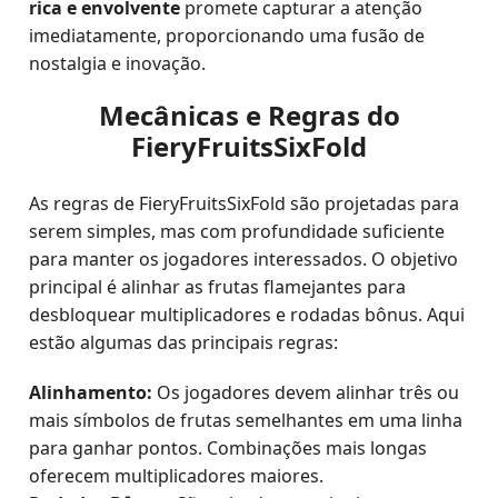
rica e envolvente
promete capturar a atenção
imediatamente, proporcionando uma fusão de
nostalgia e inovação.
Mecânicas e Regras do
FieryFruitsSixFold
As regras de FieryFruitsSixFold são projetadas para
serem simples, mas com profundidade suficiente
para manter os jogadores interessados. O objetivo
principal é alinhar as frutas flamejantes para
desbloquear multiplicadores e rodadas bônus. Aqui
estão algumas das principais regras:
Alinhamento:
Os jogadores devem alinhar três ou
mais símbolos de frutas semelhantes em uma linha
para ganhar pontos. Combinações mais longas
oferecem multiplicadores maiores.