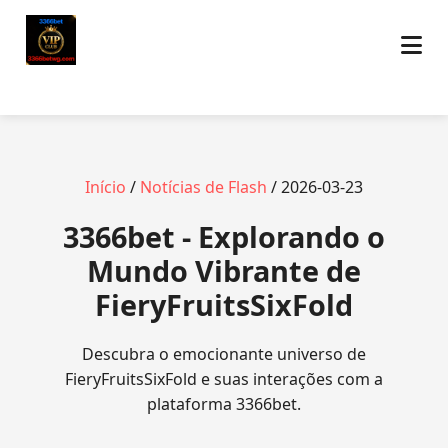
Início
/
Notícias de Flash
/ 2026-03-23
3366bet - Explorando o
Mundo Vibrante de
FieryFruitsSixFold
Descubra o emocionante universo de
FieryFruitsSixFold e suas interações com a
plataforma 3366bet.