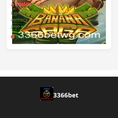
a Todos
Explore o universo envolvente de BananaSaga,
conheça suas regras e descubra como esse
jogo está se tornando uma sensação global.
2026-03-11
3366bet