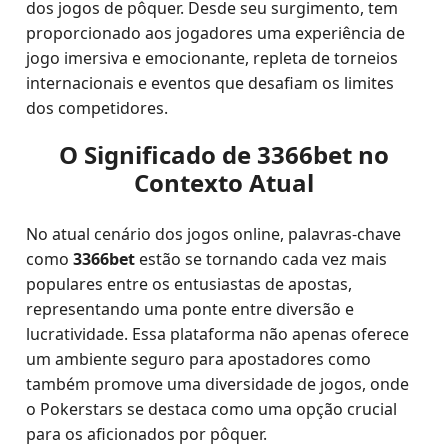
dos jogos de pôquer. Desde seu surgimento, tem
proporcionado aos jogadores uma experiência de
jogo imersiva e emocionante, repleta de torneios
internacionais e eventos que desafiam os limites
dos competidores.
O Significado de 3366bet no
Contexto Atual
No atual cenário dos jogos online, palavras-chave
como
3366bet
estão se tornando cada vez mais
populares entre os entusiastas de apostas,
representando uma ponte entre diversão e
lucratividade. Essa plataforma não apenas oferece
um ambiente seguro para apostadores como
também promove uma diversidade de jogos, onde
o Pokerstars se destaca como uma opção crucial
para os aficionados por pôquer.