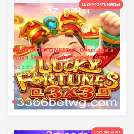
LUCKYFORTUNES3x3
LUCKYFORTUNES3x3: Descubra a
Nova Sensação do Jogo de Azar
Explore o mundo emocionante de
LUCKYFORTUNES3x3, um jogo que combina
sorte e estratégia com inovação tecnológica no
mercado de apostas online.
2026-03-12
FortuneGems