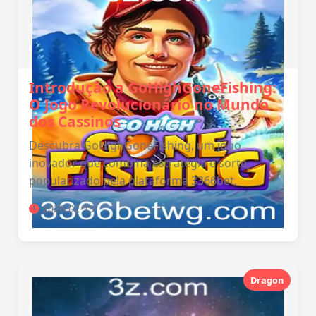
Introdução a GoHighGoneFishing:
O Jogo Revolucionário no Mundo
dos Cassinos
Descubra GoHighGoneFishing, um jogo
inovador que combina estratégia e sorte,
popularizado pela plataforma 3366bet.
2026-02-19
Dragon