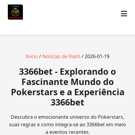
Início
/
Notícias de Flash
/ 2026-01-19
3366bet - Explorando o
Fascinante Mundo do
Pokerstars e a Experiência
3366bet
Descubra o emocionante universo do Pokerstars,
suas regras e como integra-se ao 3366bet em meio
a eventos recentes.