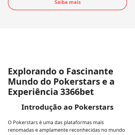
Saiba mais
Explorando o Fascinante
Mundo do Pokerstars e a
Experiência 3366bet
Introdução ao Pokerstars
O Pokerstars é uma das plataformas mais
renomadas e amplamente reconhecidas no mundo